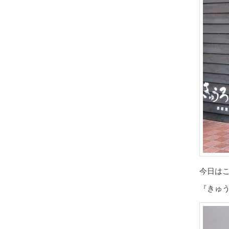
今日は
『きゅう