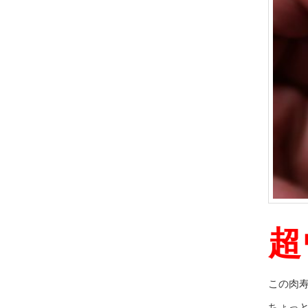
超
この肉
ちょっ