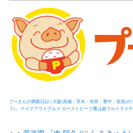
メタボリックプーさんの大阪食べ歩きブログ。 北摂（高
化してます。
プーさんの満腹日記 | 
豊中・箕面)のランチ＆
プーさんの満腹日記 | 大阪(高槻・茨木・吹田・豊中・箕面)
う)』 テイクアウトグルメ ローストビーフ重は超ウルトラメ
＞＞
苦楽園 『肉 阿久 (にく あきゅ