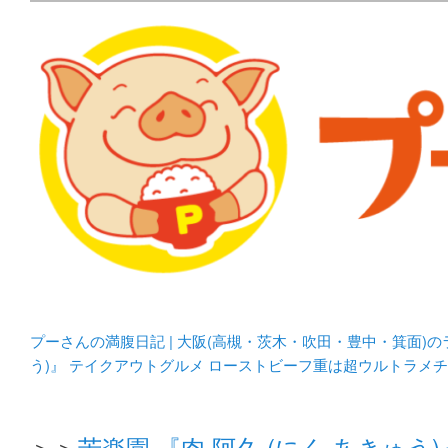
メタボリックプーさんの大阪食べ歩きブログ。 北摂（高
化してます。
プーさんの満腹日記 | 
豊中・箕面)のランチ＆
プーさんの満腹日記 | 大阪(高槻・茨木・吹田・豊中・箕面)
う)』 テイクアウトグルメ ローストビーフ重は超ウルトラメ
＞＞
苦楽園 『肉 阿久 (にく あきゅ