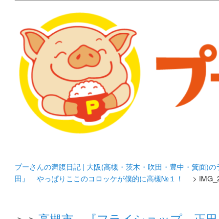
メタボリックプーさんの大阪食べ歩きブログ。 北摂（高
化してます。
プーさんの満腹日記 | 
豊中・箕面)のランチ＆
プーさんの満腹日記 | 大阪(高槻・茨木・吹田・豊中・箕面)
田』 やっぱりここのコロッケが僕的に高槻№１！
> IMG_
＞＞
高槻市 『フライショップ 正