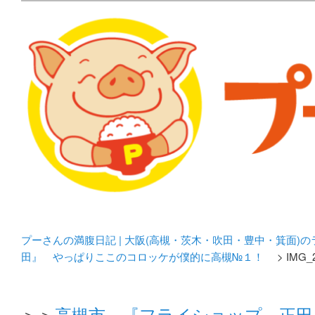
メタボリックプーさんの大阪食べ歩きブログ。 北摂（高
化してます。
プーさんの満腹日記 | 
豊中・箕面)のランチ＆
プーさんの満腹日記 | 大阪(高槻・茨木・吹田・豊中・箕面)
田』 やっぱりここのコロッケが僕的に高槻№１！
> IMG_
＞＞
高槻市 『フライショップ 正