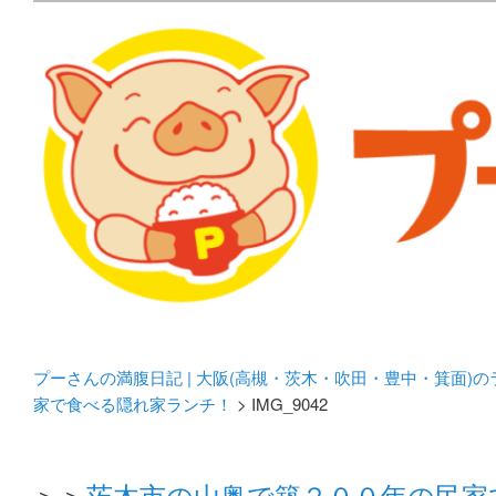
メタボリックプーさんの大阪食べ歩きブログ。 北摂（高
化してます。
プーさんの満腹日記 | 
豊中・箕面)のランチ＆
プーさんの満腹日記 | 大阪(高槻・茨木・吹田・豊中・箕面)
家で食べる隠れ家ランチ！
> IMG_9042
＞＞
茨木市の山奥で築２００年の民家