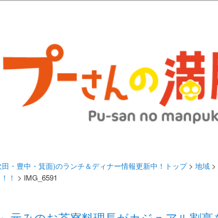
歩きブログ。 北摂（高槻/茨木/吹田/箕面/摂津）のランチ＆ディナーに
日記 | 大阪(高槻・茨木・吹田・
ランチ＆ディナー情報更新中！
・吹田・豊中・箕面)のランチ＆ディナー情報更新中！トップ
>
地域
>
！！！
> IMG_6591
々庵』元みのお茶寮料理長がカジュアル割