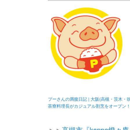
メタボリックプーさんの大阪食べ
化してます。
プーさんの満腹
豊中・箕面)の
プーさんの満腹日記 | 大阪(高槻・茨木
茶寮料理長がカジュアル割烹をオープン
＞＞
高槻市『kappo燈