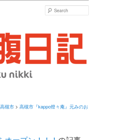
特
Search
高槻市
>
高槻市『kappo燈々庵』元みのお
烹をオープン！！！
の記事