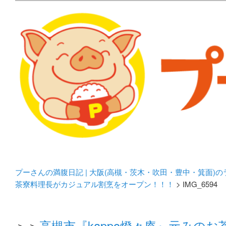
メタボリックプーさんの大阪食べ歩きブログ。 北摂（高
化してます。
プーさんの満腹日記 | 
豊中・箕面)のランチ＆
プーさんの満腹日記 | 大阪(高槻・茨木・吹田・豊中・箕面)
茶寮料理長がカジュアル割烹をオープン！！！
> IMG_6594
＞＞
高槻市『kappo燈々庵』元みの