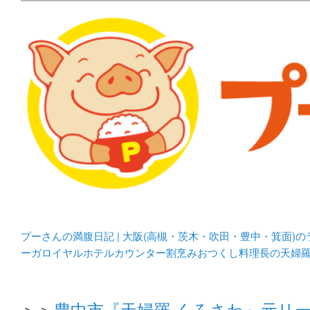
メタボリックプーさんの大阪食べ歩きブログ。 北摂（高
化してます。
プーさんの満腹日記 | 
豊中・箕面)のランチ＆
プーさんの満腹日記 | 大阪(高槻・茨木・吹田・豊中・箕面)
ーガロイヤルホテルカウンター割烹みおつくし料理長の天婦
＞＞
豊中市『天婦羅 くろさわ』元リ