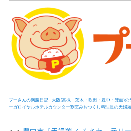
メタボリックプーさんの大阪食べ歩きブログ。 北摂（高
化してます。
プーさんの満腹日記 | 
豊中・箕面)のランチ＆
プーさんの満腹日記 | 大阪(高槻・茨木・吹田・豊中・箕面)
ーガロイヤルホテルカウンター割烹みおつくし料理長の天婦
＞＞
豊中市『天婦羅 くろさわ』元リ