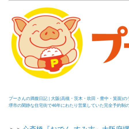
メタボリックプーさんの大阪食べ歩きブログ。 北摂（高
化してます。
プーさんの満腹日記 | 
豊中・箕面)のランチ＆
プーさんの満腹日記 | 大阪(高槻・茨木・吹田・豊中・箕面)
堺市の閑静な住宅街で46年にわたり営業していた完全予約制
＞＞
心斎橋『おでん すみ吉』大阪府