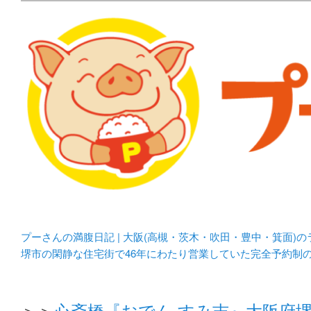
メタボリックプーさんの大阪食べ歩きブログ。 北摂（高
化してます。
プーさんの満腹日記 | 
豊中・箕面)のランチ＆
プーさんの満腹日記 | 大阪(高槻・茨木・吹田・豊中・箕面)
堺市の閑静な住宅街で46年にわたり営業していた完全予約制
＞＞
心斎橋『おでん すみ吉』大阪府