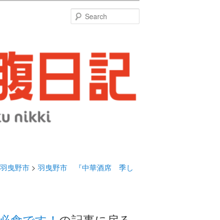
特
Search
羽曳野市
>
羽曳野市 『中華酒席 季し
必食です！
の記事に戻る