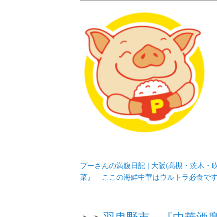
メタボリックプーさんの大阪食べ
化してます。
プーさんの満腹
豊中・箕面)の
プーさんの満腹日記 | 大阪(高槻・茨木
菜』 ここの海鮮中華はウルトラ必食で
＞＞
羽曳野市 『中華酒