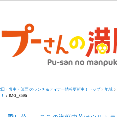
歩きブログ。 北摂（高槻/茨木/吹田/箕面/摂津）のランチ＆ディナーに
日記 | 大阪(高槻・茨木・吹田・
ランチ＆ディナー情報更新中！
・吹田・豊中・箕面)のランチ＆ディナー情報更新中！トップ
>
地域
>
す！
> IMG_8595
席 季し菜』 ここの海鮮中華はウルトラ