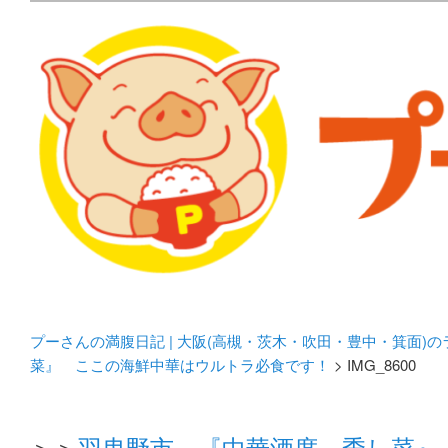
メタボリックプーさんの大阪食べ歩きブログ。 北摂（高
化してます。
プーさんの満腹日記 | 
豊中・箕面)のランチ＆
プーさんの満腹日記 | 大阪(高槻・茨木・吹田・豊中・箕面)
菜』 ここの海鮮中華はウルトラ必食です！
> IMG_8600
＞＞
羽曳野市 『中華酒席 季し菜』