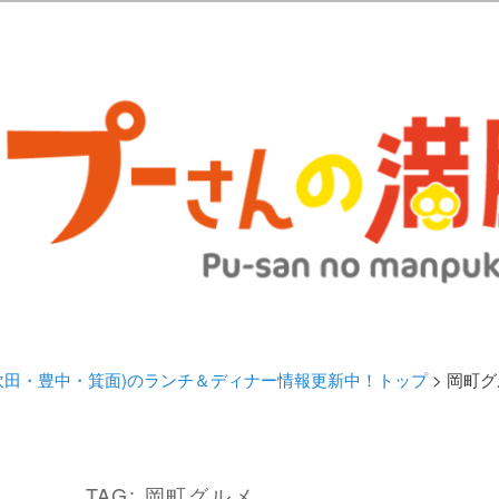
歩きブログ。 北摂（高槻/茨木/吹田/箕面/摂津）のランチ＆ディナーに
日記 | 大阪(高槻・茨木・吹田・
ランチ＆ディナー情報更新中！
・吹田・豊中・箕面)のランチ＆ディナー情報更新中！トップ
> 岡町
TAG:
岡町グルメ