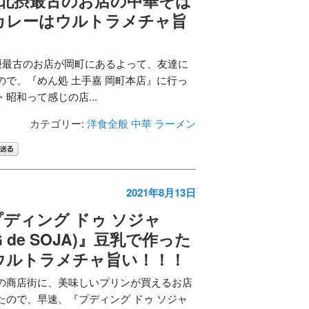
、北摂最古のお店の中華そば
カレーはウルトラメチャ旨
北摂最古のお店が岡町にあるよって、友達に
ので、『めん処 土手嘉 岡町本店』に行っ
昭和って感じの店...
カテゴリー:
洋食全般
中華
ラーメン
2021年8月13日
ディング ドゥ ソジャ
NG de SOJA)』豆乳で作った
ウルトラメチャ旨い！！！
の商店街に、美味しいプリンが買えるお店
たので、早速、『プディング ドゥ ソジャ