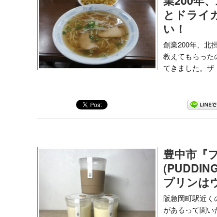
業200年
とドライ
い！
創業200年、
教えてもらった
てきました。ザ・
豊中市『プ
(PUDDI
プリンは
阪急岡町駅近く
があるって聞い