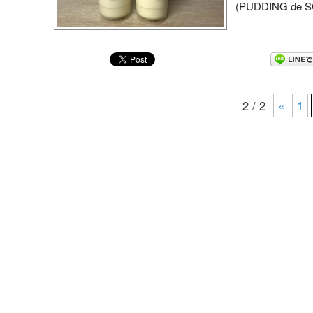
(PUDDING de SO
2 / 2
«
1