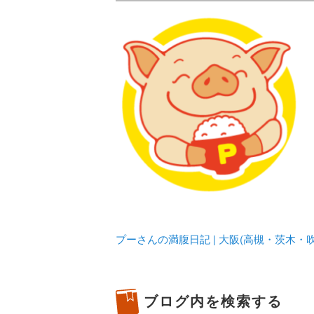
メタボリックプーさんの大阪食べ
化してます。
プーさんの満腹
豊中・箕面)の
プーさんの満腹日記 | 大阪(高槻・茨木
ブログ内を検索する