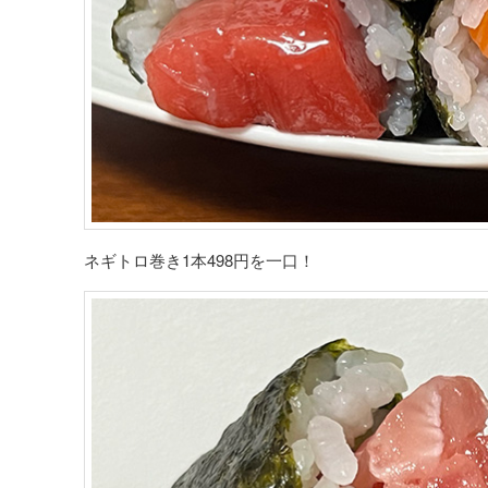
ネギトロ巻き1本498円を一口！