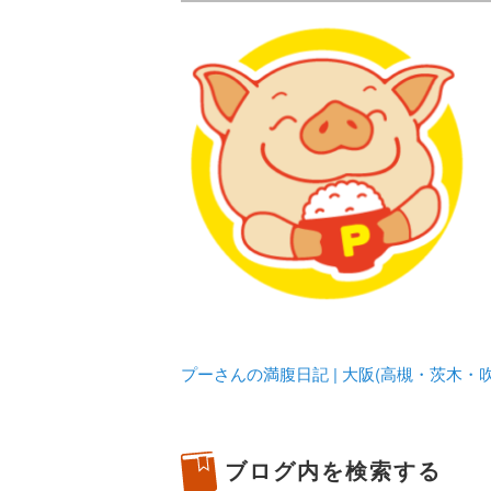
メタボリックプーさんの大阪食べ
化してます。
プーさんの満腹
豊中・箕面)の
プーさんの満腹日記 | 大阪(高槻・茨木
ブログ内を検索する