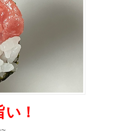
旨い！
〜〜