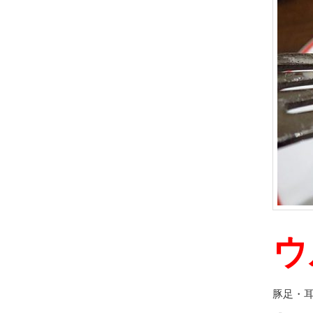
ウ
豚足・