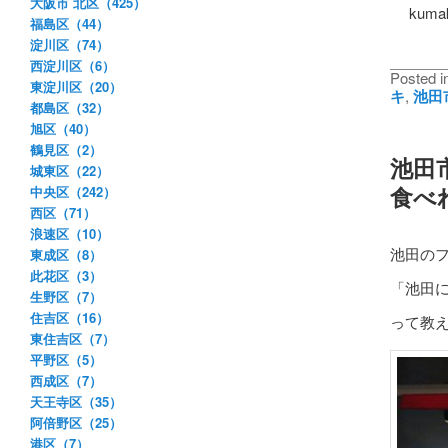
大阪市 北区（425）
kumaku
福島区（44）
淀川区（74）
西淀川区（6）
Posted i
東淀川区（20）
キ
,
池田
都島区（32）
旭区（40）
鶴見区（2）
池田市
城東区（22）
食べ
中央区（242）
西区（71）
浪速区（10）
池田の
東成区（8）
此花区（3）
「池田
生野区（7）
住吉区（16）
って教え
東住吉区（7）
平野区（5）
西成区（7）
天王寺区（35）
阿倍野区（25）
港区（7）