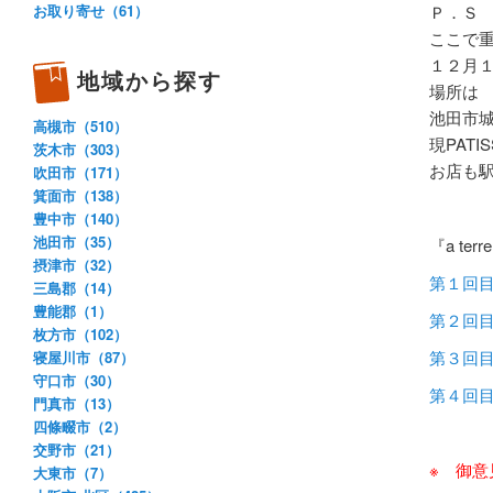
Ｐ．Ｓ
お取り寄せ（61）
ここで
１２月
地域から探す
場所は
池田市
高槻市（510）
現PATI
茨木市（303）
お店も
吹田市（171）
箕面市（138）
豊中市（140）
池田市（35）
『a ter
摂津市（32）
第１回
三島郡（14）
豊能郡（1）
第２回
枚方市（102）
第３回
寝屋川市（87）
守口市（30）
第４回
門真市（13）
四條畷市（2）
交野市（21）
※ 御
大東市（7）