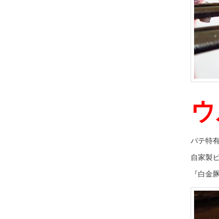
ウ
パテ特
自家製
『白金