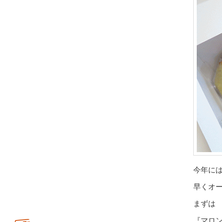
今年に
早くオ
まずは
『マロ