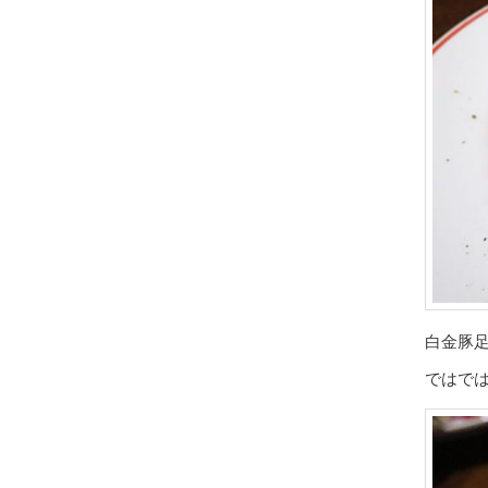
白金豚
ではで