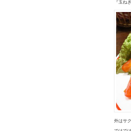
『玉ね
外はサ
ではで