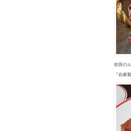
吹田の
『自家