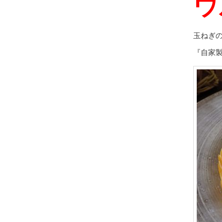
ウ
玉ねぎ
『自家