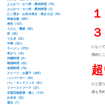
とんかつ・かつ丼・豚肉料理（75）
１
とんかつ・カツ丼・豚肉料理（2）
たこ焼き・お好み焼き・焼きそば（54）
和食全般（587）
寿司（137）
３
うどん・蕎麦（85）
丼（59）
うなぎ（22）
中華（321）
になっ
ラーメン（275）
串かつ（18）
僕的に
沖縄料理（9）
超
韓国料理（52）
各国料理（76）
スイーツ・お菓子（265）
ハンバーガー（34）
パン・サンドイッチ（81）
だと思
ファーストフード（27）
僕も予
百貨店物産展・催し（112）
お弁当（22）
屋台（7）