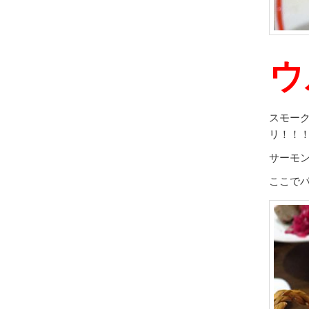
ウ
スモー
リ！！
サーモ
ここで