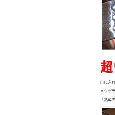
超
口に入
メツゲ
『熟成黒