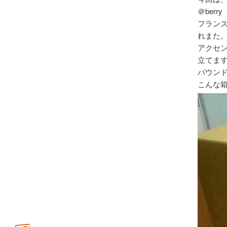
＠ber
フラン
れまた
アクセ
立てま
パウン
こんな