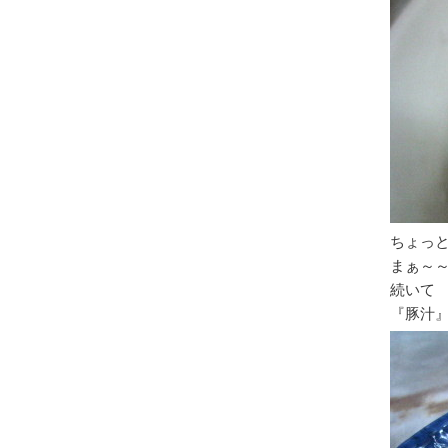
ちょっ
まぁ～
続いて
『豚汁