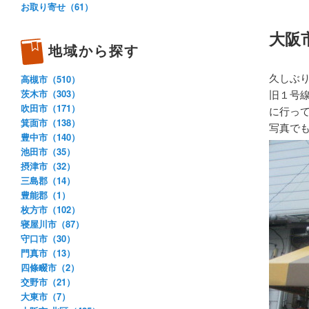
お取り寄せ（61）
大阪
地域から探す
久しぶ
高槻市（510）
茨木市（303）
旧１号
吹田市（171）
に行っ
箕面市（138）
写真で
豊中市（140）
池田市（35）
摂津市（32）
三島郡（14）
豊能郡（1）
枚方市（102）
寝屋川市（87）
守口市（30）
門真市（13）
四條畷市（2）
交野市（21）
大東市（7）