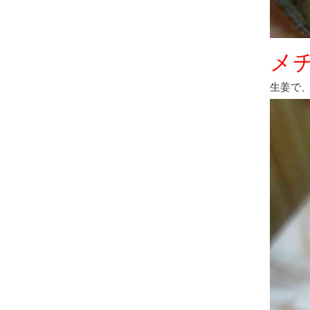
メ
生姜で