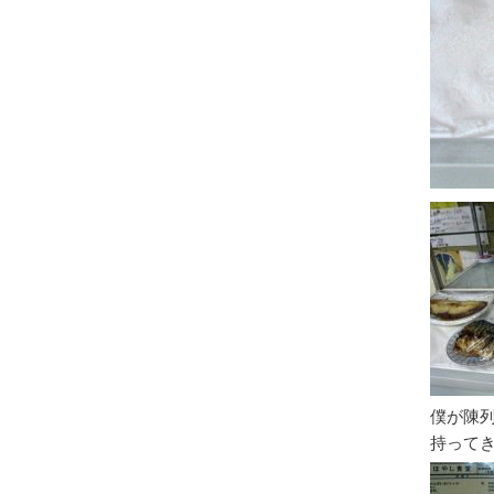
僕が陳
持って