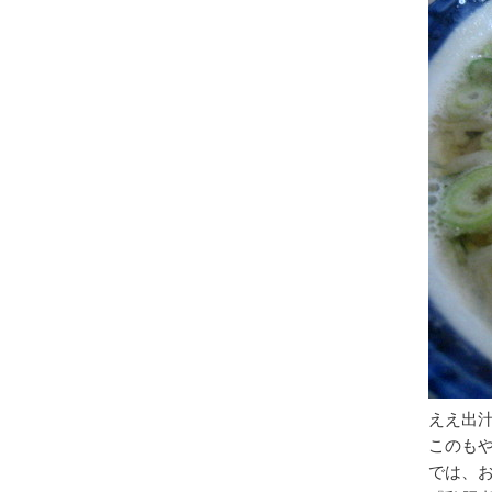
ええ出
このも
では、