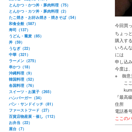
とんかつ・かつ丼・豚肉料理（75）
とんかつ・カツ丼・豚肉料理（2）
たこ焼き・お好み焼き・焼きそば（54）
和食全般（587）
今回買っ
寿司（137）
ちょっ
うどん・蕎麦（85）
購入す
丼（59）
いろん
うなぎ（22）
には
中華（321）
ラーメン（275）
申し込
串かつ（18）
今度は
沖縄料理（9）
※ 御
韓国料理（52）
ここ、
各国料理（76）
kumaku
スイーツ・お菓子（265）
『最高級
ハンバーガー（34）
住所 ：
パン・サンドイッチ（81）
ファーストフード（27）
電話番号：
百貨店物産展・催し（112）
ここの
お弁当（22）
屋台（7）