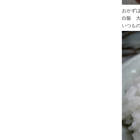
おかず
白飯 
いつも