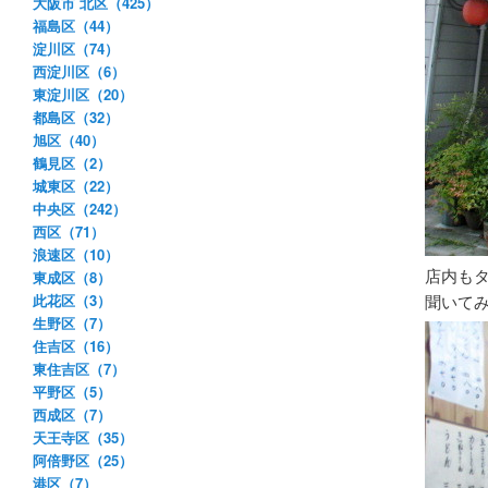
大阪市 北区（425）
福島区（44）
淀川区（74）
西淀川区（6）
東淀川区（20）
都島区（32）
旭区（40）
鶴見区（2）
城東区（22）
中央区（242）
西区（71）
浪速区（10）
店内も
東成区（8）
此花区（3）
聞いて
生野区（7）
住吉区（16）
東住吉区（7）
平野区（5）
西成区（7）
天王寺区（35）
阿倍野区（25）
港区（7）