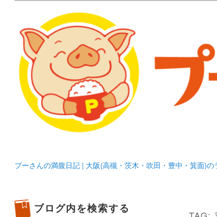
メタボリックプーさんの大阪食べ歩きブログ。 北摂（高
化してます。
プーさんの満腹日記 | 
豊中・箕面)のランチ＆
プーさんの満腹日記 | 大阪(高槻・茨木・吹田・豊中・箕面)
ブログ内を検索する
TAG: