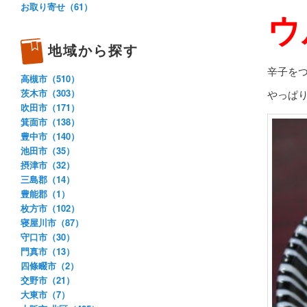
お取り寄せ（61）
ウ
地域から探す
辛子を
高槻市（510）
茨木市（303）
やっぱ
吹田市（171）
箕面市（138）
豊中市（140）
池田市（35）
摂津市（32）
三島郡（14）
豊能郡（1）
枚方市（102）
寝屋川市（87）
守口市（30）
門真市（13）
四條畷市（2）
交野市（21）
大東市（7）