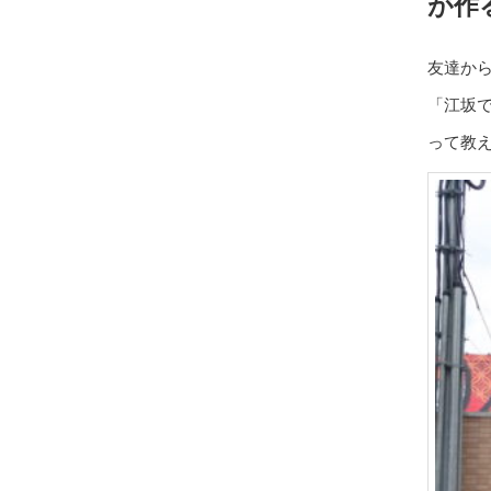
が作
友達か
「江坂で
って教