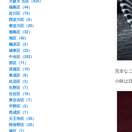
大阪市 北区（425）
福島区（44）
淀川区（74）
西淀川区（6）
東淀川区（20）
都島区（32）
旭区（40）
鶴見区（2）
城東区（22）
中央区（242）
西区（71）
浪速区（10）
完全な
東成区（8）
小鉢は
此花区（3）
生野区（7）
住吉区（16）
東住吉区（7）
平野区（5）
西成区（7）
天王寺区（35）
阿倍野区（25）
港区（7）