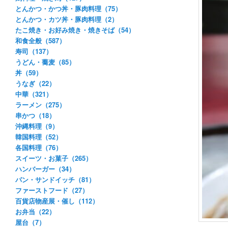
とんかつ・かつ丼・豚肉料理（75）
とんかつ・カツ丼・豚肉料理（2）
たこ焼き・お好み焼き・焼きそば（54）
和食全般（587）
寿司（137）
うどん・蕎麦（85）
丼（59）
うなぎ（22）
中華（321）
ラーメン（275）
串かつ（18）
沖縄料理（9）
韓国料理（52）
各国料理（76）
スイーツ・お菓子（265）
ハンバーガー（34）
パン・サンドイッチ（81）
ファーストフード（27）
百貨店物産展・催し（112）
お弁当（22）
屋台（7）