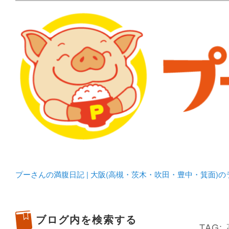
メタボリックプーさんの大阪食べ歩きブログ。 北摂（高
化してます。
プーさんの満腹日記 | 
豊中・箕面)のランチ＆
プーさんの満腹日記 | 大阪(高槻・茨木・吹田・豊中・箕面)
ブログ内を検索する
TAG: