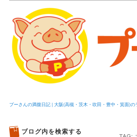
メタボリックプーさんの大阪食べ歩きブログ。 北摂（高
化してます。
プーさんの満腹日記 | 
豊中・箕面)のランチ＆
プーさんの満腹日記 | 大阪(高槻・茨木・吹田・豊中・箕面)
ブログ内を検索する
TAG: