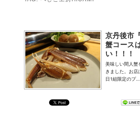
京丹後市『Re
蟹コース
い！！！
美味しい間人蟹を食
きました。お店は
日1組限定のプ...