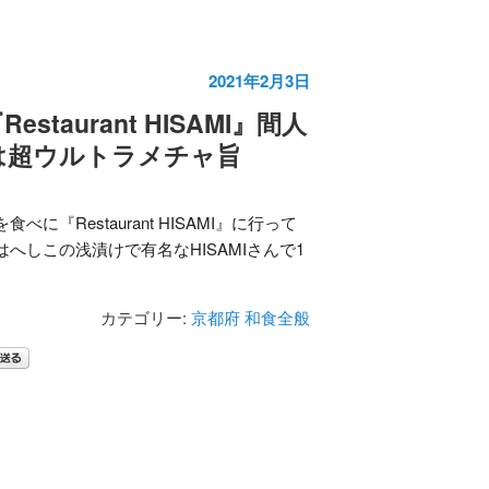
2021年2月3日
staurant HISAMI』間人
は超ウルトラメチャ旨
べに『Restaurant HISAMI』に行って
へしこの浅漬けで有名なHISAMIさんで1
カテゴリー:
京都府
和食全般