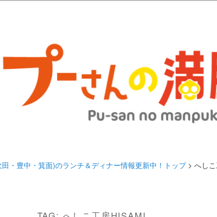
歩きブログ。 北摂（高槻/茨木/吹田/箕面/摂津）のランチ＆ディナーに
日記 | 大阪(高槻・茨木・吹田・
ランチ＆ディナー情報更新中！
・吹田・豊中・箕面)のランチ＆ディナー情報更新中！トップ
> へしこ
TAG:
へしこ工房HISAMI