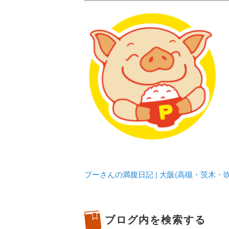
メタボリックプーさんの大阪食べ
化してます。
プーさんの満腹
豊中・箕面)の
プーさんの満腹日記 | 大阪(高槻・茨木
ブログ内を検索する