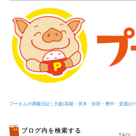
メタボリックプーさんの大阪食べ歩きブログ。 北摂（高
化してます。
プーさんの満腹日記 | 
豊中・箕面)のランチ＆
プーさんの満腹日記 | 大阪(高槻・茨木・吹田・豊中・箕面)
ブログ内を検索する
TAG: