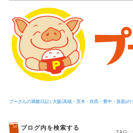
メタボリックプーさんの大阪食べ歩きブログ。 北摂（高
化してます。
プーさんの満腹日記 | 
豊中・箕面)のランチ＆
プーさんの満腹日記 | 大阪(高槻・茨木・吹田・豊中・箕面)
ブログ内を検索する
TAG: