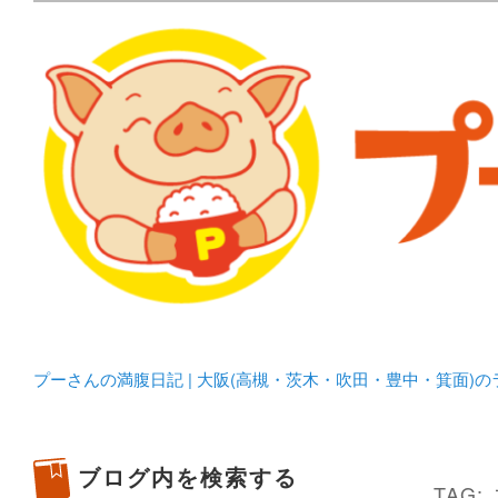
メタボリックプーさんの大阪食べ歩きブログ。 北摂（高
化してます。
プーさんの満腹日記 | 
豊中・箕面)のランチ＆
プーさんの満腹日記 | 大阪(高槻・茨木・吹田・豊中・箕面)
ブログ内を検索する
TAG: