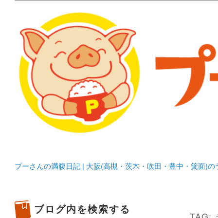
メタボリックプーさんの大阪食べ歩きブログ。 北摂（高
化してます。
プーさんの満腹日記 | 
豊中・箕面)のランチ＆
プーさんの満腹日記 | 大阪(高槻・茨木・吹田・豊中・箕面)
ブログ内を検索する
TAG: