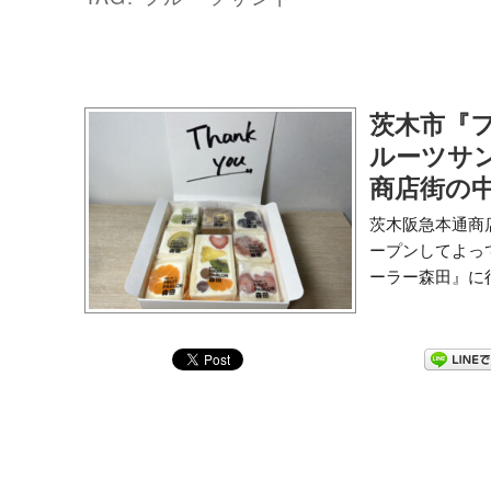
茨木市『
ルーツサ
商店街の
茨木阪急本通商
ープンしてよっ
ーラー森田』に行