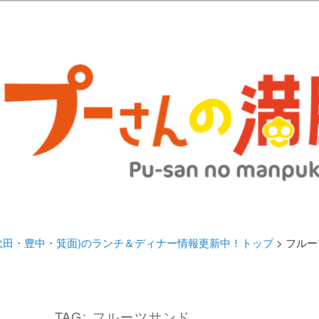
歩きブログ。 北摂（高槻/茨木/吹田/箕面/摂津）のランチ＆ディナーに
日記 | 大阪(高槻・茨木・吹田・
ランチ＆ディナー情報更新中！
・吹田・豊中・箕面)のランチ＆ディナー情報更新中！トップ
> フル
TAG:
フルーツサンド