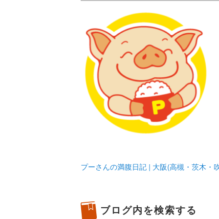
メタボリックプーさんの大阪食べ
化してます。
プーさんの満腹
豊中・箕面)の
プーさんの満腹日記 | 大阪(高槻・茨木
ブログ内を検索する