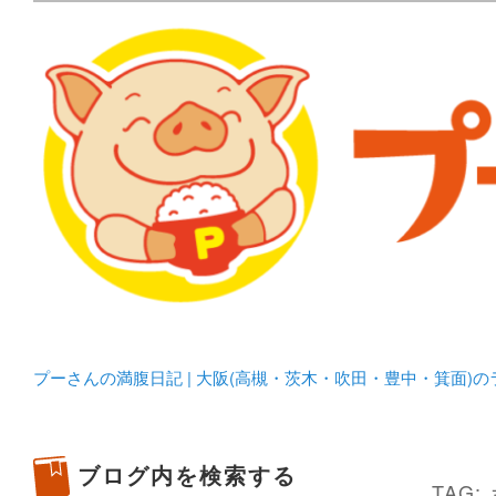
メタボリックプーさんの大阪食べ歩きブログ。 北摂（高
化してます。
プーさんの満腹日記 | 
豊中・箕面)のランチ＆
プーさんの満腹日記 | 大阪(高槻・茨木・吹田・豊中・箕面)
ブログ内を検索する
TAG: