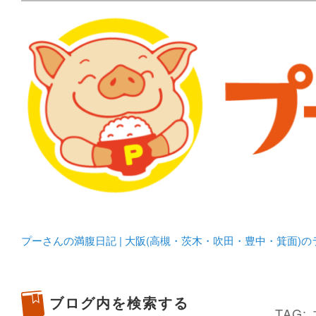
メタボリックプーさんの大阪食べ歩きブログ。 北摂（高
化してます。
プーさんの満腹日記 | 
豊中・箕面)のランチ＆
プーさんの満腹日記 | 大阪(高槻・茨木・吹田・豊中・箕面)
ブログ内を検索する
TAG: