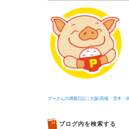
メタボリックプーさんの大阪食べ
化してます。
プーさんの満腹
豊中・箕面)の
プーさんの満腹日記 | 大阪(高槻・茨木
ブログ内を検索する