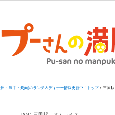
歩きブログ。 北摂（高槻/茨木/吹田/箕面/摂津）のランチ＆ディナーに
日記 | 大阪(高槻・茨木・吹田・
ランチ＆ディナー情報更新中！
・吹田・豊中・箕面)のランチ＆ディナー情報更新中！トップ
> 三国
TAG:
三国駅 オムライス