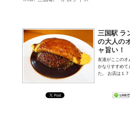
三国駅 ラン
の大人の
ャ旨い！
友達がここのオ
かなりすすめてき
た。 お店は１７６