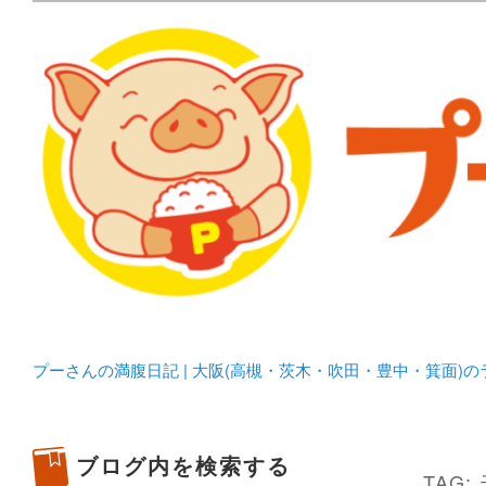
メタボリックプーさんの大阪食べ歩きブログ。 北摂（高
化してます。
プーさんの満腹日記 | 
豊中・箕面)のランチ＆
プーさんの満腹日記 | 大阪(高槻・茨木・吹田・豊中・箕面)
ブログ内を検索する
TAG: