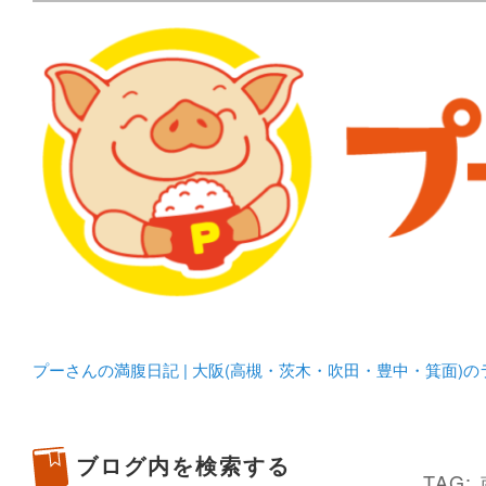
メタボリックプーさんの大阪食べ歩きブログ。 北摂（高
化してます。
プーさんの満腹日記 | 
豊中・箕面)のランチ＆
プーさんの満腹日記 | 大阪(高槻・茨木・吹田・豊中・箕面)
ブログ内を検索する
TAG: