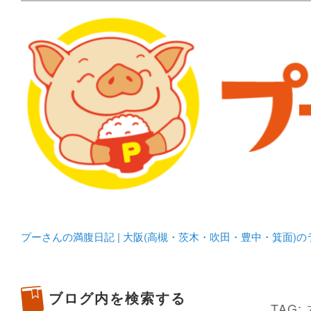
メタボリックプーさんの大阪食べ歩きブログ。 北摂（高
化してます。
プーさんの満腹日記 | 
豊中・箕面)のランチ＆
プーさんの満腹日記 | 大阪(高槻・茨木・吹田・豊中・箕面)
ブログ内を検索する
TAG: