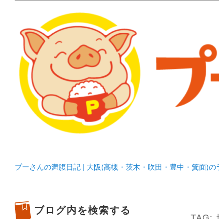
メタボリックプーさんの大阪食べ歩きブログ。 北摂（高
化してます。
プーさんの満腹日記 | 
豊中・箕面)のランチ＆
プーさんの満腹日記 | 大阪(高槻・茨木・吹田・豊中・箕面)
ブログ内を検索する
TAG: