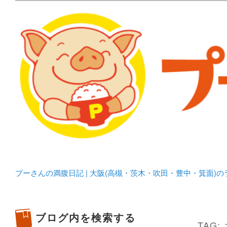
メタボリックプーさんの大阪食べ歩きブログ。 北摂（高
化してます。
プーさんの満腹日記 | 
豊中・箕面)のランチ＆
プーさんの満腹日記 | 大阪(高槻・茨木・吹田・豊中・箕面)
ブログ内を検索する
TAG: