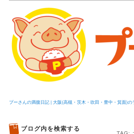
メタボリックプーさんの大阪食べ歩きブログ。 北摂（高
化してます。
プーさんの満腹日記 | 
豊中・箕面)のランチ＆
プーさんの満腹日記 | 大阪(高槻・茨木・吹田・豊中・箕面)
ブログ内を検索する
TAG: