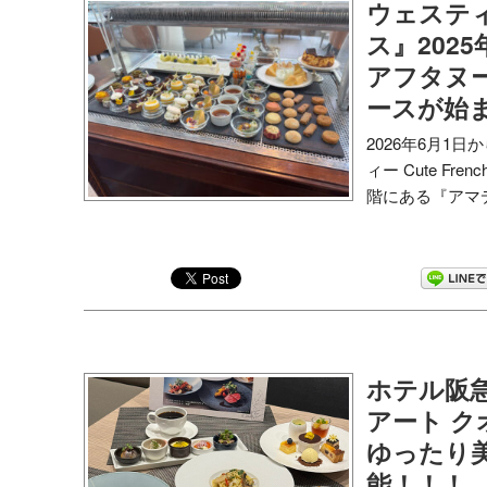
ウェステ
ス』202
アフタヌーン
ースが始
2026年6月1
ィー Cute F
階にある『アマデ.
ホテル阪
アート 
ゆったり
能！！！