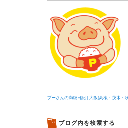
メタボリックプーさんの大阪食べ
化してます。
プーさんの満腹
豊中・箕面)の
プーさんの満腹日記 | 大阪(高槻・茨木
ブログ内を検索する