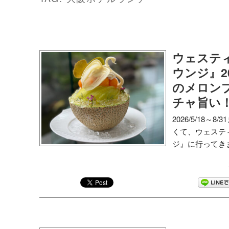
ウェステ
ウンジ』20
のメロン
チャ旨い
2026/5/18
くて、ウェステ
ジ』に行ってきま