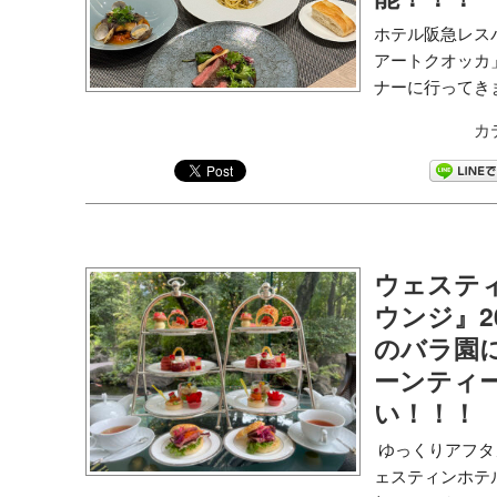
ホテル阪急レスパ
アートクオッカ
ナーに行ってきま
カ
ウェステ
ウンジ』202
のバラ園
ーンティ
い！！！
ゆっくりアフタ
ェスティンホテ