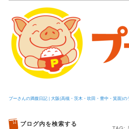
メタボリックプーさんの大阪食べ歩きブログ。 北摂（高
化してます。
プーさんの満腹日記 | 
豊中・箕面)のランチ＆
プーさんの満腹日記 | 大阪(高槻・茨木・吹田・豊中・箕面)
ブログ内を検索する
TAG: