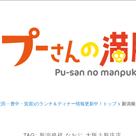
歩きブログ。 北摂（高槻/茨木/吹田/箕面/摂津）のランチ＆ディナーに
日記 | 大阪(高槻・茨木・吹田・
ランチ＆ディナー情報更新中！
・吹田・豊中・箕面)のランチ＆ディナー情報更新中！トップ
> 新潟
TAG:
新潟発祥 なおじ 大阪上新庄店