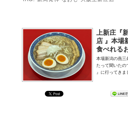
上新庄『新
店 』本場
食べれる
本場新潟の燕三
たって聞いたの
』に行ってきまし