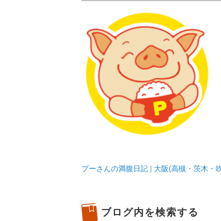
メタボリックプーさんの大阪食べ
化してます。
プーさんの満腹
豊中・箕面)の
プーさんの満腹日記 | 大阪(高槻・茨木
ブログ内を検索する