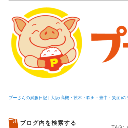
メタボリックプーさんの大阪食べ歩きブログ。 北摂（高
化してます。
プーさんの満腹日記 | 
豊中・箕面)のランチ＆
プーさんの満腹日記 | 大阪(高槻・茨木・吹田・豊中・箕面)
ブログ内を検索する
TAG: