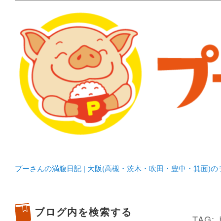
メタボリックプーさんの大阪食べ歩きブログ。 北摂（高
化してます。
プーさんの満腹日記 | 
豊中・箕面)のランチ＆
プーさんの満腹日記 | 大阪(高槻・茨木・吹田・豊中・箕面)
ブログ内を検索する
TAG: