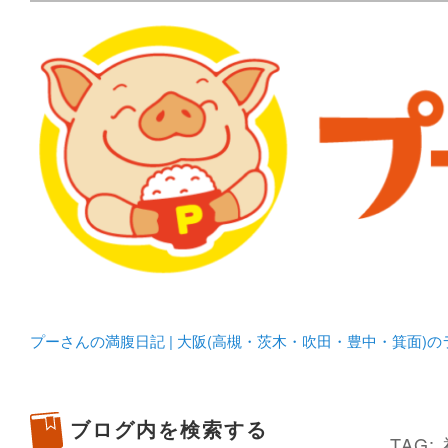
メタボリックプーさんの大阪食べ歩きブログ。 北摂（高
化してます。
プーさんの満腹日記 | 
豊中・箕面)のランチ＆
プーさんの満腹日記 | 大阪(高槻・茨木・吹田・豊中・箕面)
ブログ内を検索する
TAG: