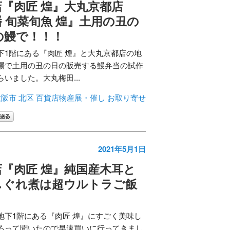
『肉匠 煌』大丸京都店
 旬菜旬魚 煌』土用の丑の
の鰻で！！！
下1階にある『肉匠 煌』と大丸京都店の地
場で土用の丑の日の販売する鰻弁当の試作
いました。大丸梅田...
阪市 北区
百貨店物産展・催し
お取り寄せ
2021年5月1日
『肉匠 煌』純国産木耳と
しぐれ煮は超ウルトラご飯
。
地下1階にある『肉匠 煌』にすごく美味し
るって聞いたので早速買いに行ってきまし