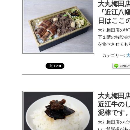
大丸梅田店
『近江八幡
日はここ
大丸梅田店の地
下１階の特設会
を食べさせてもら
カテゴリー:
大
大丸梅田店
近江牛の
泥棒です
大丸梅田店のビ
いご飯泥棒があ