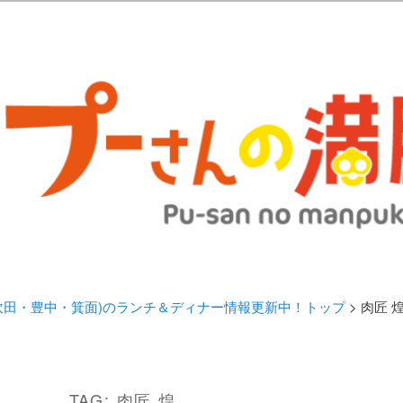
歩きブログ。 北摂（高槻/茨木/吹田/箕面/摂津）のランチ＆ディナーに
日記 | 大阪(高槻・茨木・吹田・
ランチ＆ディナー情報更新中！
・吹田・豊中・箕面)のランチ＆ディナー情報更新中！トップ
> 肉匠 
TAG:
肉匠 煌