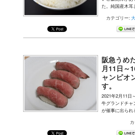
た。純国産木耳と
カテゴリー:
大
阪急うめだ
月11日～
ャンピオ
す。
2021年2月1
牛グランドチャ
が催事に出られる
カ