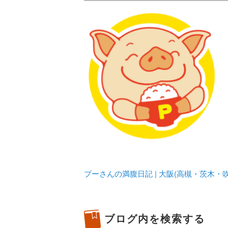
メタボリックプーさんの大阪食べ
化してます。
プーさんの満腹
豊中・箕面)の
プーさんの満腹日記 | 大阪(高槻・茨木
ブログ内を検索する