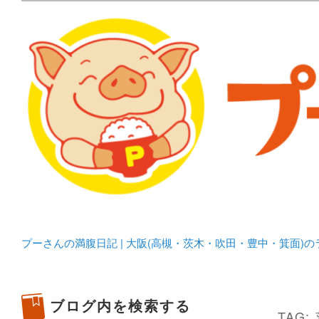
メタボリックプーさんの大阪食べ歩きブログ。 北摂（高
化してます。
プーさんの満腹日記 | 
豊中・箕面)のランチ＆
プーさんの満腹日記 | 大阪(高槻・茨木・吹田・豊中・箕面)
ブログ内を検索する
TAG: