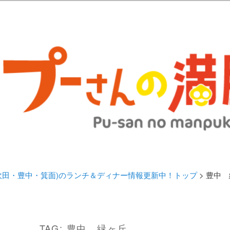
歩きブログ。 北摂（高槻/茨木/吹田/箕面/摂津）のランチ＆ディナーに
日記 | 大阪(高槻・茨木・吹田・
ランチ＆ディナー情報更新中！
・吹田・豊中・箕面)のランチ＆ディナー情報更新中！トップ
> 豊中
TAG:
豊中 緑ヶ丘