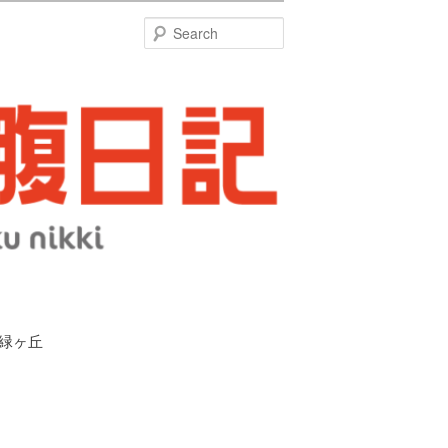
特
Search
 緑ヶ丘