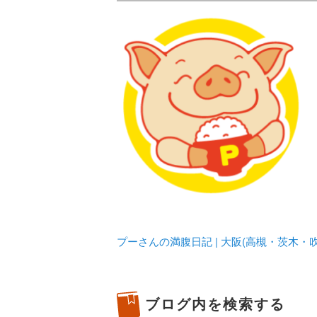
メタボリックプーさんの大阪食べ
化してます。
プーさんの満腹
豊中・箕面)の
プーさんの満腹日記 | 大阪(高槻・茨木
ブログ内を検索する