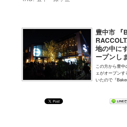
豊中市 『Ba
RACCO
地の中に
ープンし
この方から豊中
ェがオープンす
いたので『Bakery