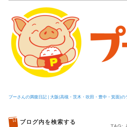
メタボリックプーさんの大阪食べ歩きブログ。 北摂（高
化してます。
プーさんの満腹日記 | 
豊中・箕面)のランチ＆
プーさんの満腹日記 | 大阪(高槻・茨木・吹田・豊中・箕面)
ブログ内を検索する
TAG: