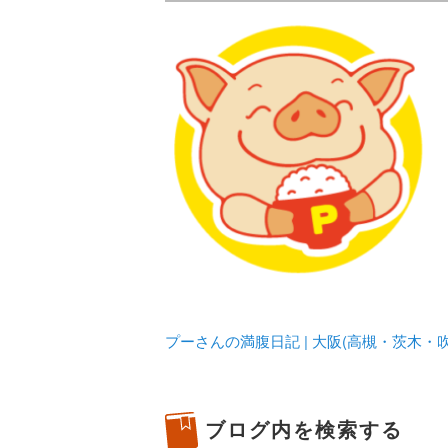
メタボリックプーさんの大阪食べ
化してます。
プーさんの満腹
豊中・箕面)の
プーさんの満腹日記 | 大阪(高槻・茨木
ブログ内を検索する