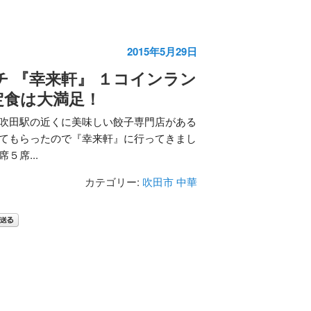
2015年5月29日
チ 『幸来軒』 １コインラン
定食は大満足！
Ｒ吹田駅の近くに美味しい餃子専門店がある
えてもらったので『幸来軒』に行ってきまし
５席...
カテゴリー:
吹田市
中華