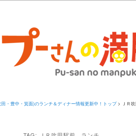
歩きブログ。 北摂（高槻/茨木/吹田/箕面/摂津）のランチ＆ディナーに
日記 | 大阪(高槻・茨木・吹田・
ランチ＆ディナー情報更新中！
・吹田・豊中・箕面)のランチ＆ディナー情報更新中！トップ
> ＪＲ
TAG:
ＪＲ吹田駅前 ランチ