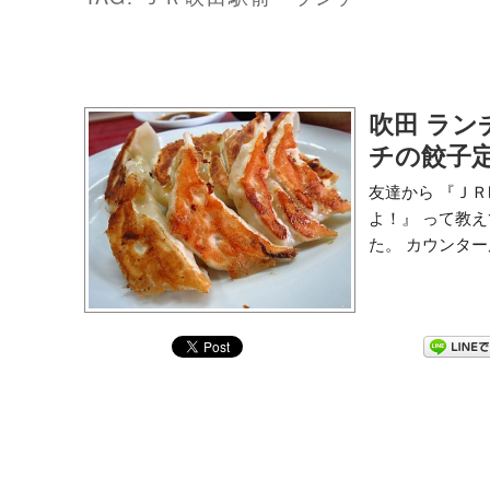
吹田 ラン
チの餃子
友達から 『Ｊ
よ！』 って教
た。 カウンター席