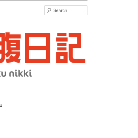
特
Search
u