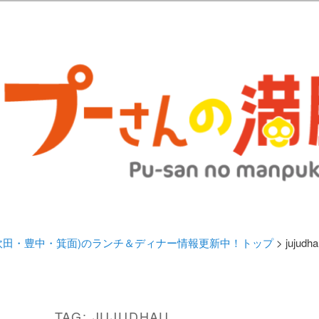
歩きブログ。 北摂（高槻/茨木/吹田/箕面/摂津）のランチ＆ディナーに
日記 | 大阪(高槻・茨木・吹田・
ランチ＆ディナー情報更新中！
・吹田・豊中・箕面)のランチ＆ディナー情報更新中！トップ
> jujudha
TAG:
JUJUDHAU