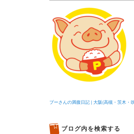
メタボリックプーさんの大阪食べ
化してます。
プーさんの満腹
豊中・箕面)の
プーさんの満腹日記 | 大阪(高槻・茨木
ブログ内を検索する