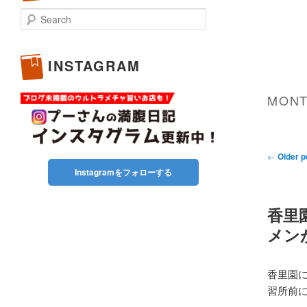
Search
INSTAGRAM
MONT
Post
←
Older p
navigati
Instagramをフォローする
香里
メン
香里園
習所前