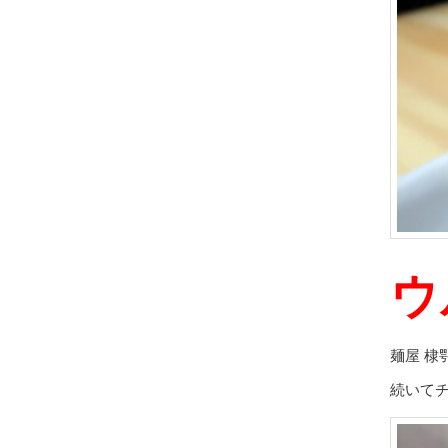
ウ
麺屋 
続いて