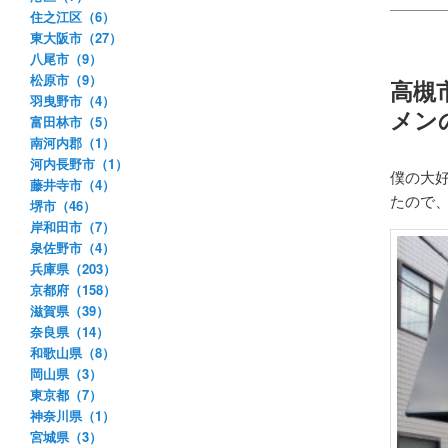
住之江区（6）
東大阪市（27）
八尾市（9）
松原市（9）
高槻
羽曳野市（4）
メン
富田林市（5）
南河内郡（1）
河内長野市（1）
僕の大
藤井寺市（4）
たので
堺市（46）
岸和田市（7）
泉佐野市（4）
兵庫県（203）
京都府（158）
滋賀県（39）
奈良県（14）
和歌山県（8）
岡山県（3）
東京都（7）
神奈川県（1）
宮城県（3）